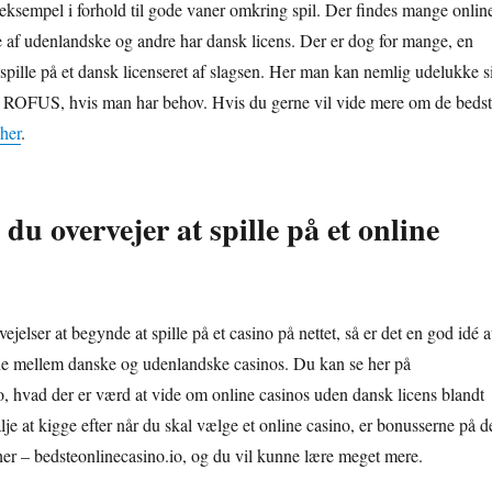
 eksempel i forhold til gode vaner omkring spil. Der findes mange onlin
e af udenlandske og andre har dansk licens. Der er dog for mange, en
 spille på et dansk licenseret af slagsen. Her man kan nemlig udelukke s
em ROFUS, hvis man har behov. Hvis du gerne vil vide mere om de beds
 her
.
 du overvejer at spille på et online
ejelser at begynde at spille på et casino på nettet, så er det en god idé a
ene mellem danske og udenlandske casinos. Du kan se her på
o, hvad der er værd at vide om online casinos uden dansk licens blandt
je at kigge efter når du skal vælge et online casino, er bonusserne på d
 her – bedsteonlinecasino.io, og du vil kunne lære meget mere.