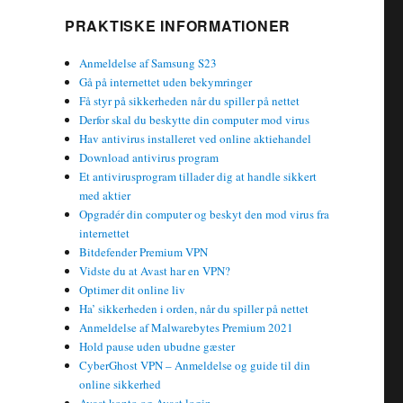
PRAKTISKE INFORMATIONER
Anmeldelse af Samsung S23
Gå på internettet uden bekymringer
Få styr på sikkerheden når du spiller på nettet
Derfor skal du beskytte din computer mod virus
Hav antivirus installeret ved online aktiehandel
Download antivirus program
Et antivirusprogram tillader dig at handle sikkert
med aktier
Opgradér din computer og beskyt den mod virus fra
internettet
Bitdefender Premium VPN
Vidste du at Avast har en VPN?
Optimer dit online liv
Ha’ sikkerheden i orden, når du spiller på nettet
Anmeldelse af Malwarebytes Premium 2021
Hold pause uden ubudne gæster
CyberGhost VPN – Anmeldelse og guide til din
online sikkerhed