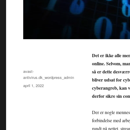
Det er ikke alle me
online. Selvom, ma
Forfatter
så er dette desværr
avast-
antivirus.dk_wordpress_admin
bliver udsat for cy
Udgivet
april 1, 2022
cyberangreb, kan v
derfor sikre sin co
Der er nogle mennes
forbindelse med arbej
rundt på nettet, strea