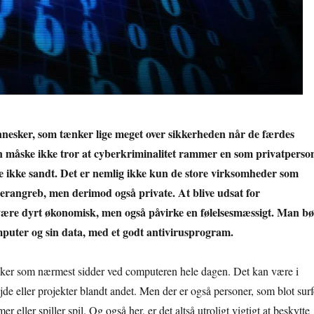
nnesker, som tænker lige meget over sikkerheden når de færdes
n måske ikke tror at cyberkriminalitet rammer en som privatperso
e ikke sandt. Det er nemlig ikke kun de store virksomheder som
berangreb, men derimod også private. At blive udsat for
ære dyrt økonomisk, men også påvirke en følelsesmæssigt. Man bø
mputer og sin data, med et godt antivirusprogram.
ker som nærmest sidder ved computeren hele dagen. Det kan være i
de eller projekter blandt andet. Men der er også personer, som blot surf
mer eller spiller spil. Og også her, er det altså utroligt vigtigt at beskytte