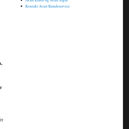
Avast konto og Avast login
Kontakt Avast Kundeservice
n,
r
er