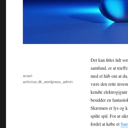
Det kan føles lidt so
samfund, er at træff
Forfatter
avast-
med et håb om at du
antivirus.dk_wordpress_admin
være den rette inves
Udgivet
kendte elektrogigant
besidder en fantastis
Skærmen er lys og kla
spille spil. For at 
fordel at købe et
Sam