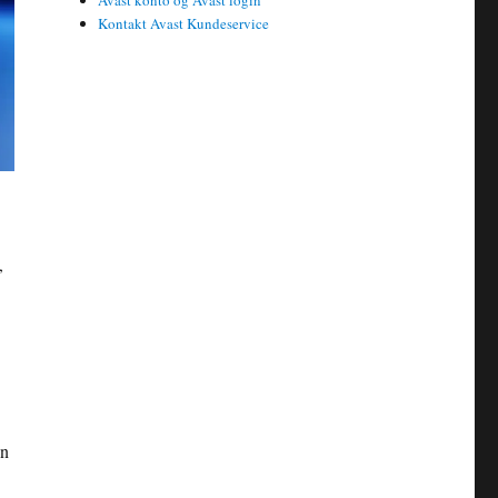
Avast konto og Avast login
Kontakt Avast Kundeservice
,
en