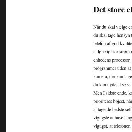
Det store e
Når du skal vælge en 
du skal tage hensyn t
telefon af god kvali
at løbe tør for strøm
enhedens processor, 
programmer uden at b
kamera, der kan tage
du kan nyde at se vid
Men I sidste ende, k
prioriteres højest, n
at tage de bedste self
vigtigste at have lang
vigtigst, at telefone