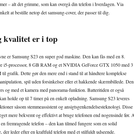
mmer – alt det grimme, som kan overgå din telefon i hverdagen. Via
nkelt at bestille netop det samsung-cover, der passer til dig.
kvalitet er i top
vne er Samsung S23 en super god maskine. Den kan fås med en 8.
Core i5-processor, 8 GB RAM og et NVIDIA GeForce GTX 1050 med 3
rafik. Dette gør den mere end i stand til at håndtere komplekse
nipulation, spil uden forsinkelser eller et hakkende skærmbillede. Den
ers og med et kamera med panorama-funktion. Batteritiden er også
kan holde op til 7 timer på en enkelt opladning. Samsung S23 leveres
nktioner såsom stemmeassistent og ansigtsgenkendelsesteknologi. Disse
eget mere bekvemt og effektivt at bruge telefonen end nogensinde før. A
 en fremragende telefon – den kan tilmed fungere som en solid
e, der leder efter en kraftfuld telefon med et stilfuldt udseende.