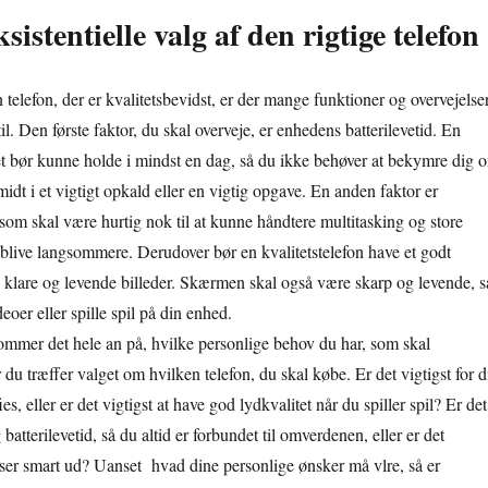
ksistentielle valg af den rigtige telefon
telefon, der er kvalitetsbevidst, er der mange funktioner og overvejelser
il. Den første faktor, du skal overveje, er enhedens batterilevetid. En
tet bør kunne holde i mindst en dag, så du ikke behøver at bekymre dig 
 midt i et vigtigt opkald eller en vigtig opgave. En anden faktor er
som skal være hurtig nok til at kunne håndtere multitasking og store
live langsommere. Derudover bør en kvalitetstelefon have et godt
 klare og levende billeder. Skærmen skal også være skarp og levende, s
eoer eller spille spil på din enhed.
ommer det hele an på, hvilke personlige behov du har, som skal
år du træffer valget om hvilken telefon, du skal købe. Er det vigtigst for d
ies, eller er det vigtigst at have god lydkvalitet når du spiller spil? Er det
 batterilevetid, så du altid er forbundet til omverdenen, eller er det
n ser smart ud? Uanset hvad dine personlige ønsker må vlre, så er