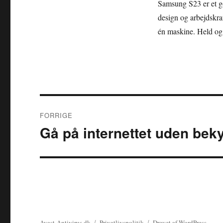
Samsung S23 er et go
design og arbejdskraf
én maskine. Held og 
Indlægsnavigation
FORRIGE
Gå på internettet uden bek
Forrige
indlæg:
Avast-Antivirus.dk
Privatlivspolitik
Drevet af WordPress