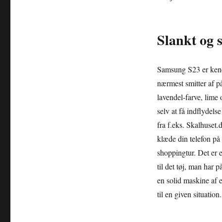
Slankt og 
Samsung S23 er kendt 
nærmest smitter af p
lavendel-farve, lime 
selv at få indflydel
fra f.eks. Skalhuset
klæde din telefon på t
shoppingtur. Det er e
til det tøj, man har 
en solid maskine af 
til en given situation.