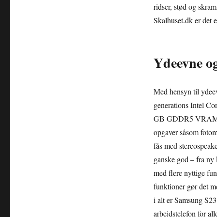
ridser, stød og skra
Skalhuset.dk er det e
Ydeevne og 
Med hensyn til ydee
generations Intel 
GB GDDR5 VRAM til g
opgaver såsom fotoma
fås med stereospeak
ganske god – fra ny 
med flere nyttige fu
funktioner gør det m
i alt er Samsung S23
arbejdstelefon for all