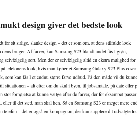
smukt design giver det bedste look
for sit sirlige, slanke design – det er som om, at dens stilfulde look
å dens bruger. Af farver, kan Samsung S23 blandt andet fås I grøn,
og selvfølgelig sort. Men der er selvfølgelig altid en ekstra mulighed for
se på telefonens look, hvis man køber et Samsung Galaxy S23 Plus cover
.dk, som kan fås I et endnu større farve-udbud. På den måde vil du kunn
il situationen – alt efter om du skal i byen, til jobsamtale, på date eller 
n stor fornøjelse at kunne vælge efter de farver, der for eksempel passer
på, eller til det sted, man skal hen. Så en Samsung S23 er meget mere en
en telefon – det er også en kompagnon, der kan supplere dit udvalgte lo