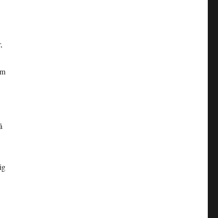
,
om
å
ig