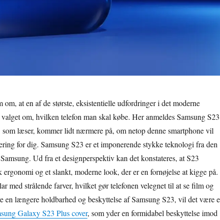
m om, at en af de største, eksistentielle udfordringer i det moderne
e valget om, hvilken telefon man skal købe. Her anmeldes Samsung S23
, som læser, kommer lidt nærmere på, om netop denne smartphone vil
tering for dig. Samsung S23 er et imponerende stykke teknologi fra den
 Samsung. Ud fra et designperspektiv kan det konstateres, at S23
k ergonomi og et slankt, moderne look, der er en fornøjelse at kigge på.
r med strålende farver, hvilket gør telefonen velegnet til at se film og
sikre en længere holdbarhed og beskyttelse af Samsung S23, vil det være 
sung Galaxy S23 Plus cover
, som yder en formidabel beskyttelse imod