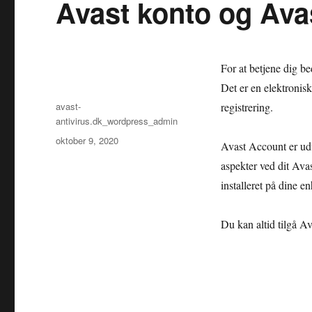
Avast konto og Ava
For at betjene dig b
Det er en elektronis
Forfatter
avast-
registrering.
antivirus.dk_wordpress_admin
Udgivet
oktober 9, 2020
Avast Account er udv
aspekter ved dit Ava
installeret på dine en
Du kan altid tilgå Av