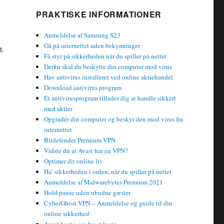
PRAKTISKE INFORMATIONER
Anmeldelse af Samsung S23
Gå på internettet uden bekymringer
t.
Få styr på sikkerheden når du spiller på nettet
Derfor skal du beskytte din computer mod virus
Hav antivirus installeret ved online aktiehandel
Download antivirus program
Et antivirusprogram tillader dig at handle sikkert
med aktier
Opgradér din computer og beskyt den mod virus fra
internettet
Bitdefender Premium VPN
Vidste du at Avast har en VPN?
Optimer dit online liv
Ha’ sikkerheden i orden, når du spiller på nettet
Anmeldelse af Malwarebytes Premium 2021
Hold pause uden ubudne gæster
CyberGhost VPN – Anmeldelse og guide til din
online sikkerhed