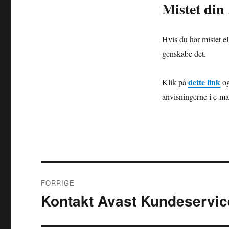
Mistet din
Hvis du har mistet e
genskabe det.
dette link
Klik på
og
anvisningerne i e-m
Indlægsnavigation
FORRIGE
Kontakt Avast Kundeservic
Forrige
indlæg: